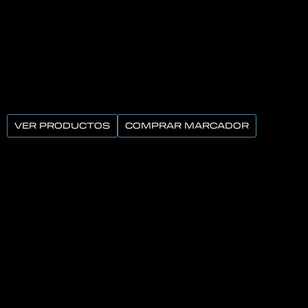
VER PRODUCTOS
COMPRAR MARCADOR